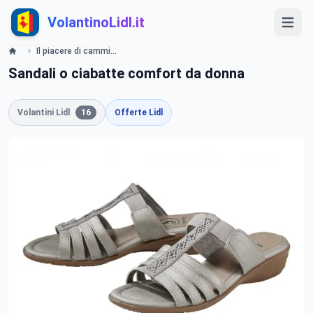
VolantinoLidl.it
Il piacere di camminare bene Offerte valide da lunedì 15 luglio 2019 Lidl
Sandali o ciabatte comfort da donna
Volantini Lidl
16
Offerte Lidl