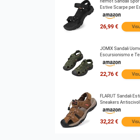
riemot Sandali Spor
Estive Scarpe per E
26,99 €
Visu
JOMIX Sandali Uomo p
Escursionismo e T
22,76 €
Visu
FLARUT Sandali Esti
Sneakers Antiscivol
32,22 €
Visu