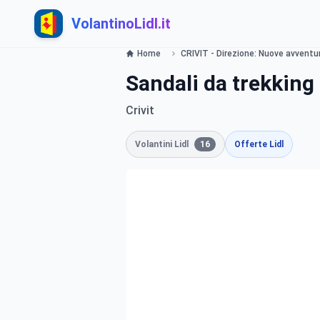
VolantinoLidl.it
Home
CRIVIT - Direzione: Nuove avventur
Sandali da trekkin
Crivit
Volantini Lidl
16
Offerte Lidl