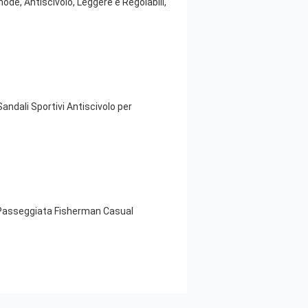
de, Antiscivolo, Leggere e Regolabili,
ndali Sportivi Antiscivolo per
g Passeggiata Fisherman Casual