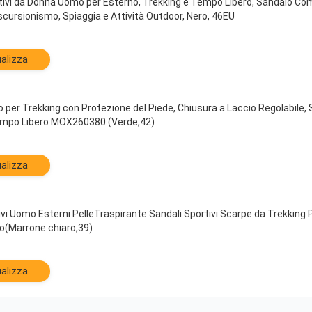
tivi da Donna Uomo per Esterno, Trekking e Tempo Libero, Sandalo Como
scursionismo, Spiaggia e Attività Outdoor, Nero, 46EU
alizza
er Trekking con Protezione del Piede, Chiusura a Laccio Regolabile, Sa
empo Libero MOX260380 (Verde,42)
alizza
vi Uomo Esterni PelleTraspirante Sandali Sportivi Scarpe da Trekkin
o(Marrone chiaro,39)
alizza