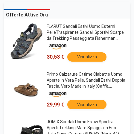
Offerte Attive Ora
FLARUT Sandali Estivi Uomo Esterni
PelleTraspirante Sandali Sportivi Scarpe
da Trekking Passeggiata Fisherman
Casual Sneakers Antiscivolo(Blu,44)
30,53 €
Visualizza
Primo Calzature Ottime Ciabatte Uomo
Aperte in Vera Pelle, Sandali Estivi Doppia
Fascia, Vero Made in Italy (Caffè,
Sistema Taglie Calzature EU, Adulto,
Uomo, Numero, Media, 42)
29,99 €
Visualizza
JOMIX Sandali Uomo Estivi Sportivi
Aperti Trekking Mare Spiaggia in Eco-
Pelle Cuoio Gomma SU8048 (Nero, 44)