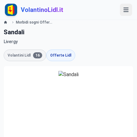
VolantinoLidl.it
Morbidi sogni Offerte valide da lunedì 17 giugno 2019 Lidl
Sandali
Livergy
Volantini Lidl
16
Offerte Lidl