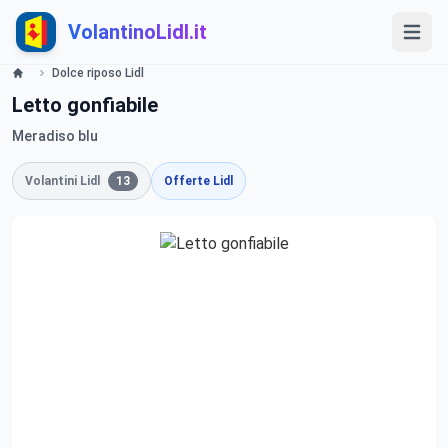
VolantinoLidl.it
Dolce riposo Lidl
Letto gonfiabile
Meradiso blu
Volantini Lidl
13
Offerte Lidl