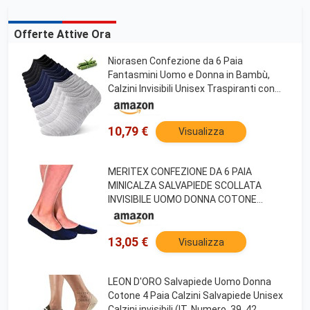
Offerte Attive Ora
Niorasen Confezione da 6 Paia
Fantasmini Uomo e Donna in Bambù,
Calzini Invisibili Unisex Traspiranti con
Silicone Antiscivolo, Salvapiedi Morbidi
per Mocassini e Sneaker, Taglia 35-50
10,79 €
Visualizza
MERITEX CONFEZIONE DA 6 PAIA
MINICALZA SALVAPIEDE SCOLLATA
INVISIBILE UOMO DONNA COTONE
ELASTICIZZATO - PRODOTTO
CERTIFICATO Oeko-Tex - Disponibile nei
colori Bianco, Nero, Nudo e Blu
13,05 €
Visualizza
LEON D'ORO Salvapiede Uomo Donna
Cotone 4 Paia Calzini Salvapiede Unisex
Calzini invisibili (IT, Numero, 39, 42,