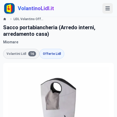
VolantinoLidl.it
LIDL Volantino Offerte e Promozioni - Guardaroba - Offerte valide dal 6 giugno 2016 Lidl
Sacco portabiancheria (Arredo interni,
arredamento casa)
Miomare
Volantini Lidl
16
Offerte Lidl