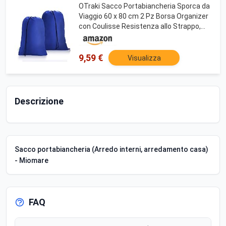
OTraki Sacco Portabiancheria Sporca da
Viaggio 60 x 80 cm 2 Pz Borsa Organizer
con Coulisse Resistenza allo Strappo,
per Il Bucato Pieghevole Borse
Portaoggetti per Dormitorio, Lavanderia,
Scuola
9,59 €
Visualizza
Descrizione
Sacco portabiancheria (Arredo interni, arredamento casa)
- Miomare
FAQ