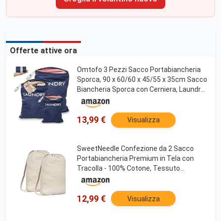
Offerte attive ora
Omtofo 3 Pezzi Sacco Portabiancheria
Sporca, 90 x 60/60 x 45/55 x 35cm Sacco
Biancheria Sporca con Cerniera, Laundry
Bag per Viaggi, Oggetti da Nuoto,
Campeggio
13,99 €
Visualizza
SweetNeedle Confezione da 2 Sacco
Portabiancheria Premium in Tela con
Tracolla - 100% Cotone, Tessuto
Resistente, Coulisse con Chiusura a
Cordoncino, Cesti Portabiancheria,
Bianco Crema, 75x56 CM 40L
12,99 €
Visualizza