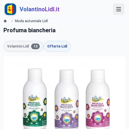
VolantinoLidl.it
Moda autunnale Lidl
Profuma biancheria
Volantini Lidl
13
Offerte Lidl