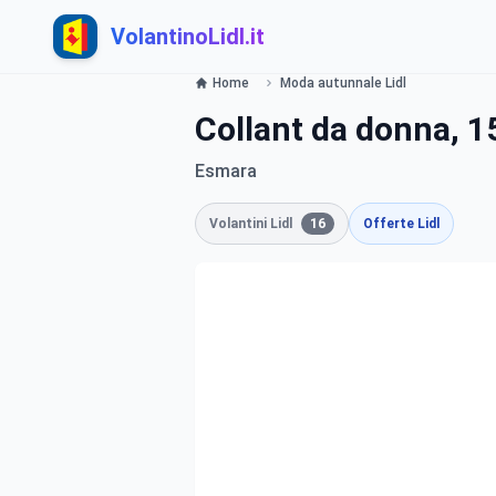
VolantinoLidl.it
Home
Moda autunnale Lidl
Collant da donna, 
Esmara
Volantini Lidl
16
Offerte Lidl