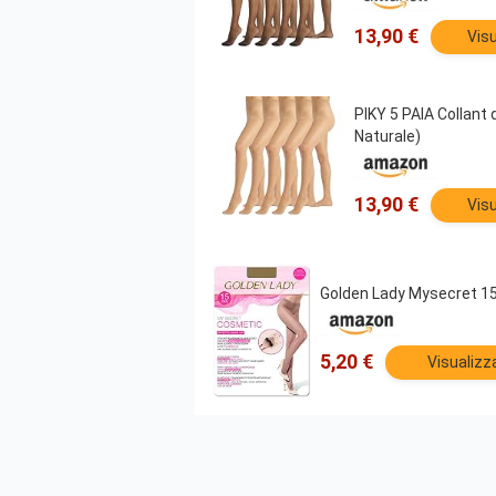
13,90 €
Visu
PIKY 5 PAIA Collant d
Naturale)
13,90 €
Visu
Golden Lady Mysecret 15 
5,20 €
Visualizz