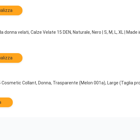
alizza
a donna velati, Calze Velate 15 DEN, Naturale, Nero | S, M, L, XL | Made in 
alizza
Cosmetic Collant, Donna, Trasparente (Melon 001a), Large (Taglia pr
a