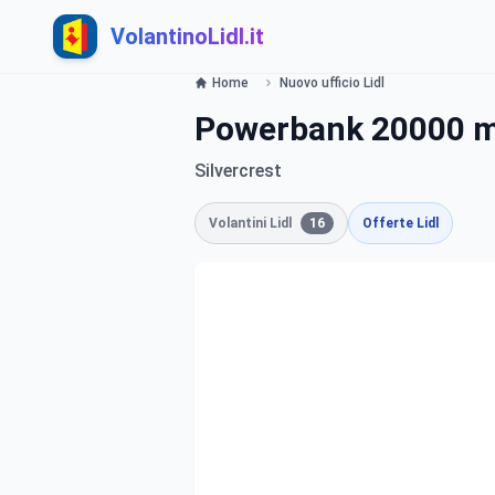
VolantinoLidl.it
Home
Nuovo ufficio Lidl
Powerbank 20000 
Silvercrest
Volantini Lidl
16
Offerte Lidl