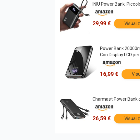
INIU Power Bank, Picco
29,99 €
Visuali
Power Bank 20000mA
Con Display LCD p
16,99 €
Visu
Charmast Power Bank co
26,59 €
Visuali