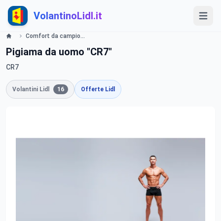
VolantinoLidl.it
Comfort da campioni Lidl
Pigiama da uomo "CR7"
CR7
Volantini Lidl
16
Offerte Lidl