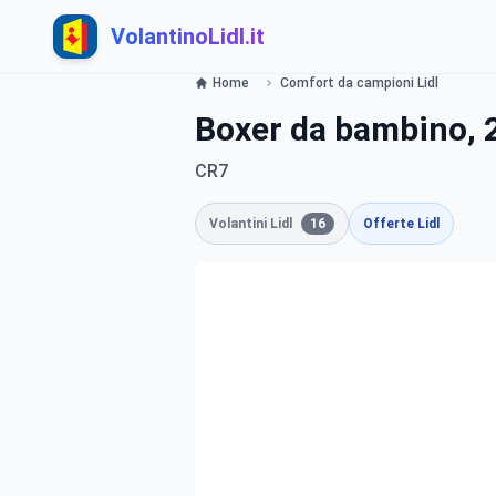
VolantinoLidl.it
Home
Comfort da campioni Lidl
Boxer da bambino, 2
CR7
Volantini Lidl
16
Offerte Lidl