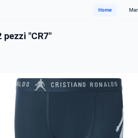
Home
Mar
 pezzi "CR7"