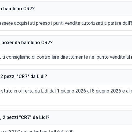
da bambino CR7?
ere acquistati presso i punti vendita autorizzati a partire dall'
r i boxer da bambino CR7?
li, ti consigliamo di controllare direttamente nel punto vendita a
 pezzi "CR7" da Lidl?
 stato in offerta da Lidl dal 1 giugno 2026 al 8 giugno 2026 e 
2 pezzi "CR7" da Lidl?
zzi "CR7" nel volantino Lidl è € 7,99.