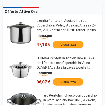
Offerte Attive Ora
axentia Pentola in Acciaio Inox con
Coperchio in Vetro, Ø 32 cm, Altezza 24
cm, 20 l, Adatta per Tutti i fornelli Incluso
induzione, Argento
47,18 €
Visualizza
FLORINA Pentola in Acciaio Inox (6 l) 24
cm I Pentola con Coperchio in Vetro
OLIVER I Adatta alla Lavastoviglie I
Pentola per Pasta, Zuppa I Ideale per
Tutti i Tipi di Fornelli e Induzione
36,07 €
Visualizza
aro Pentola multiuso con coperchio
in vetro, acciaio inox 18/8, Ø 24 cm, 9
L, adatta per induzione, argento