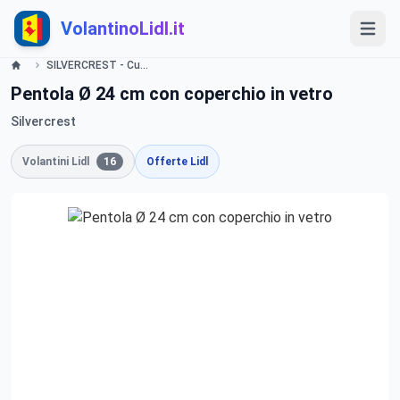
VolantinoLidl.it
SILVERCREST - Cucina e Casalinghi Lidl
Pentola Ø 24 cm con coperchio in vetro
Silvercrest
Volantini Lidl
16
Offerte Lidl