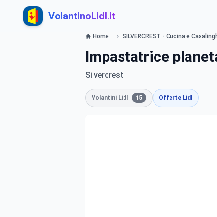
VolantinoLidl.it
Home
SILVERCREST - Cucina e Casalinghi
Impastatrice planet
Silvercrest
Volantini Lidl
15
Offerte Lidl