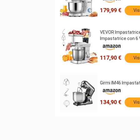
179,99 €
Vis
VEVOR Impastatrice 
Impastatrice con 6 
117,90 €
Vis
Girmi IM46 Impastatr
134,90 €
Vis