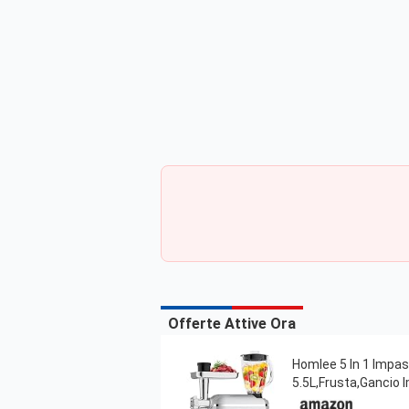
Offerte Attive Ora
Homlee 5 In 1 Impas
5.5L,Frusta,Gancio