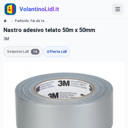
VolantinoLidl.it
Parkside: Fai da te e Giardino Lidl
Nastro adesivo telato 50m x 50mm
3M
Volantini Lidl
16
Offerte Lidl