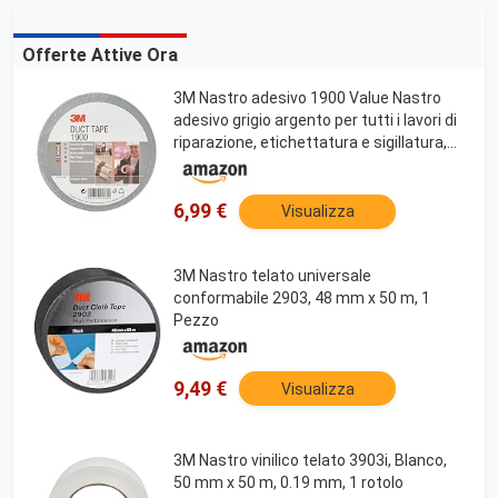
Offerte Attive Ora
3M Nastro adesivo 1900 Value Nastro
adesivo grigio argento per tutti i lavori di
riparazione, etichettatura e sigillatura,
50 mm x 50 m, 1 rotolo di nastro adesivo
6,99 €
Visualizza
3M Nastro telato universale
conformabile 2903, 48 mm x 50 m, 1
Pezzo
9,49 €
Visualizza
3M Nastro vinilico telato 3903i, Blanco,
50 mm x 50 m, 0.19 mm, 1 rotolo