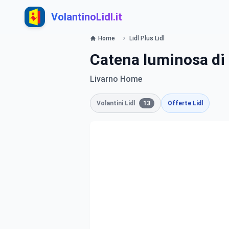
VolantinoLidl.it
Home
Lidl Plus Lidl
Catena luminosa di
Livarno Home
Volantini Lidl
13
Offerte Lidl