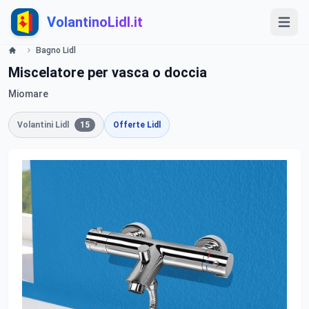
VolantinoLidl.it
Bagno Lidl
Miscelatore per vasca o doccia
Miomare
Volantini Lidl
15
Offerte Lidl