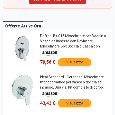
Offerte Attive Ora
Paffoni Blu015 Miscelatore per Doccia o
Vasca da Incasso con Deviatore,
Miscelatore Box Doccia o Vasca con
Placca Tonda da Incasso, Design
Moderno e Elegante, Ottone Cromato
79,56 €
Visualizza
Ideal Standard - Cerabase, Miscelatore
monocomando per vasca o doccia ad
incasso, Una via, Kit completo di corpo
incasso, Cromato
43,43 €
Visualizza