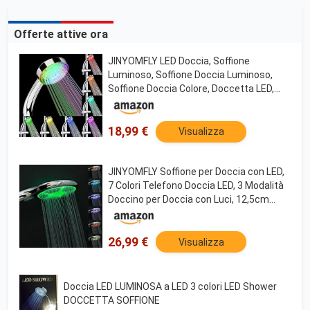
Offerte attive ora
JINYOMFLY LED Doccia, Soffione
Luminoso, Soffione Doccia Luminoso,
Soffione Doccia Colore, Doccetta LED,
Cambiamento Automatico di 7 Colori,
Universale, Cromo
18,99 €
Visualizza
JINYOMFLY Soffione per Doccia con LED,
7 Colori Telefono Doccia LED, 3 Modalità
Doccino per Doccia con Luci, 12,5cm
Doccetta a LED Colorata
26,99 €
Visualizza
Doccia LED LUMINOSA a LED 3 colori LED Shower
DOCCETTA SOFFIONE