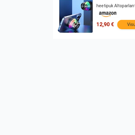
heetipuk Altoparlan
12,90 €
Visu