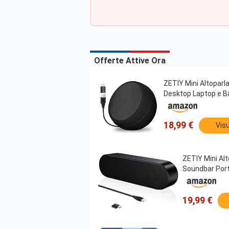
Offerte Attive Ora
ZETIY Mini Altoparl
Desktop Laptop e B
18,99 €
Visu
ZETIY Mini Al
Soundbar Port
19,99 €