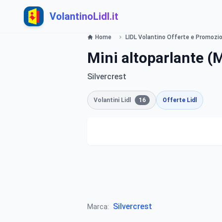
VolantinoLidl.it
Home
LIDL Volantino Offerte e Promozion
Mini altoparlante (
Silvercrest
Volantini Lidl
16
Offerte Lidl
Silvercrest
Marca: