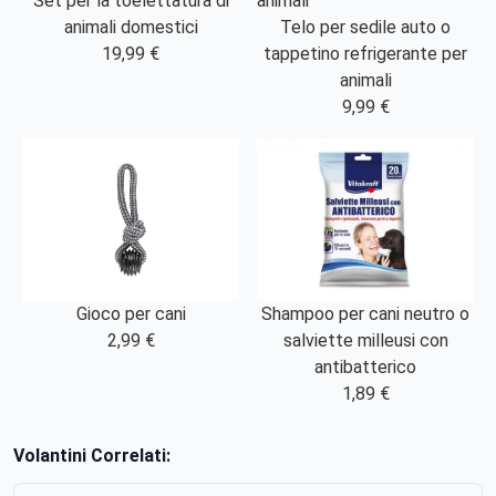
Set per la toelettatura di
animali domestici
Telo per sedile auto o
19,99 €
tappetino refrigerante per
animali
9,99 €
Shampoo per cani neutro o
Gioco per cani
salviette milleusi con
2,99 €
antibatterico
1,89 €
Volantini Correlati: