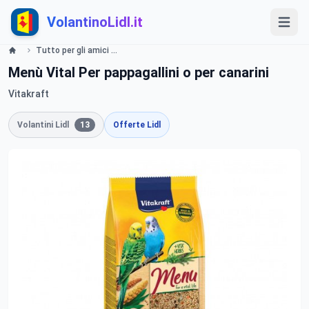
VolantinoLidl.it
Tutto per gli amici a 4 zampe Offerte valide da lunedì 1 luglio 2019 Lidl
Menù Vital Per pappagallini o per canarini
Vitakraft
Volantini Lidl
13
Offerte Lidl