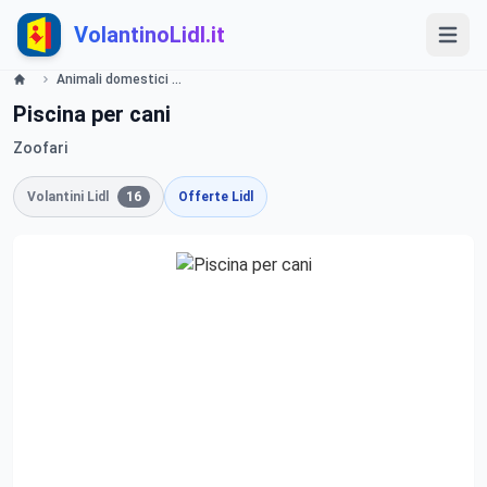
VolantinoLidl.it
Animali domestici Lidl
Piscina per cani
Zoofari
Volantini Lidl
16
Offerte Lidl