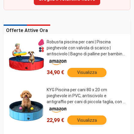
Offerte Attive Ora
Robusta piscina per cani | Piscina
pieghevole con valvola di scarico |
antiscivolo | Bagno di palline per bambini |
Bagno di palline con spazzola e kit di
riparazione - Piscina per cani 80x30
(rosso)
34,90 €
Visualizza
KYG Piscina per cani 80 x 20 cm
pieghevole in PVC, antiscivolo e
antigraffio per cani di piccola taglia, con 4
patch di riparazione, uso esclusivo per
animali
22,99 €
Visualizza