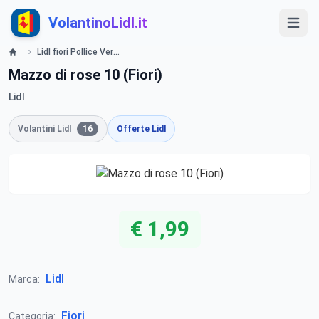
VolantinoLidl.it
Lidl fiori Pollice Verde da lunedì 27 gennaio Lidl
Mazzo di rose 10 (Fiori)
Lidl
Volantini Lidl
16
Offerte Lidl
€ 1,99
Lidl
Marca:
Fiori
Categoria: