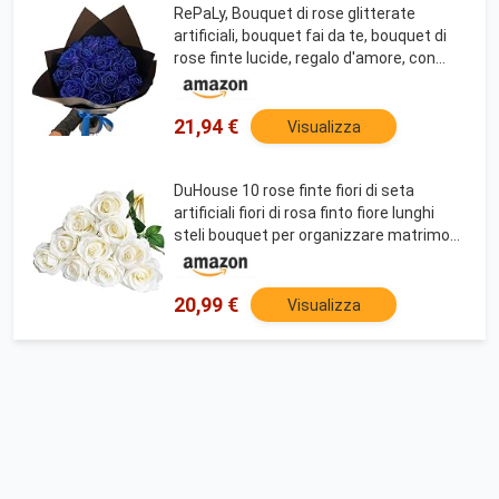
RePaLy, Bouquet di rose glitterate
artificiali, bouquet fai da te, bouquet di
rose finte lucide, regalo d'amore, con
glitter rosa, bouquet fai da te, regalo per
San Valentino (colore blu, 20 pezzi)
21,94 €
Visualizza
DuHouse 10 rose finte fiori di seta
artificiali fiori di rosa finto fiore lunghi
steli bouquet per organizzare matrimoni
centrotavola festa casa decorazione
cucina (bianco sporco)
20,99 €
Visualizza