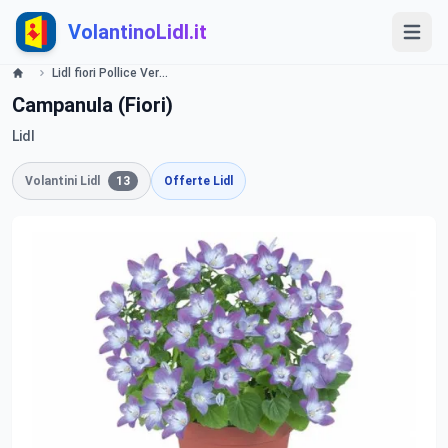
VolantinoLidl.it
Lidl fiori Pollice Verde da lunedì 27 gennaio Lidl
Campanula (Fiori)
Lidl
Volantini Lidl
13
Offerte Lidl