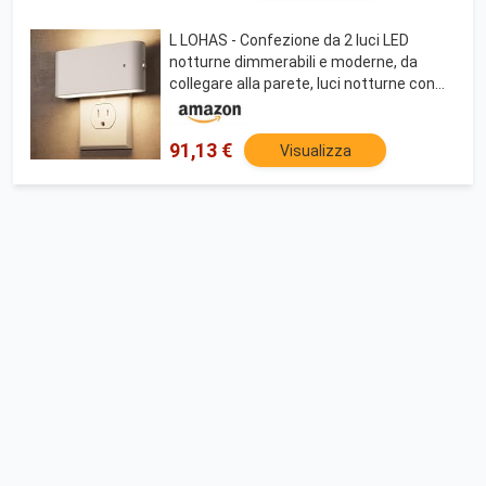
L LOHAS - Confezione da 2 luci LED
notturne dimmerabili e moderne, da
collegare alla parete, luci notturne con
sensore notturno all'alba per bambini, 0-
100 lm, 3000 K, luce notturna bianca
morbida
91,13 €
Visualizza