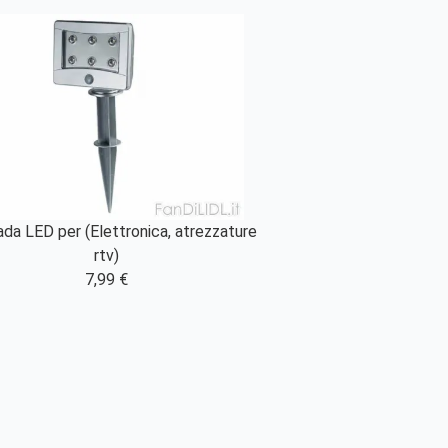
da LED per (Elettronica, atrezzature
rtv)
7,99 €