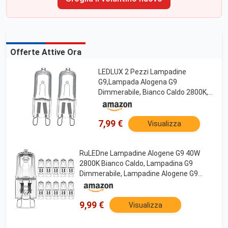
Offerte Attive Ora
LEDLUX 2 Pezzi Lampadine
G9,Lampada Alogena G9
Dimmerabile, Bianco Caldo 2800K,
28W 370 Lumen
7,99 €
Visualizza
RuLEDne Lampadine Alogene G9 40W
2800K Bianco Caldo, Lampadina G9
Dimmerabile, Lampadine Alogene G9
230V 470LM, Lampada Alogena Con Base
G9, Senza Sfarfallio, Angolo Del Fascio
360°, Confezione Da 10
9,99 €
Visualizza