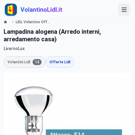
VolantinoLidl.it
LIDL Volantino Offerte e Promozioni - Illuminazione - Offerte valide dall'8 settembre 2016 Lidl
Lampadina alogena (Arredo interni,
arredamento casa)
LivarnoLux
Volantini Lidl
13
Offerte Lidl