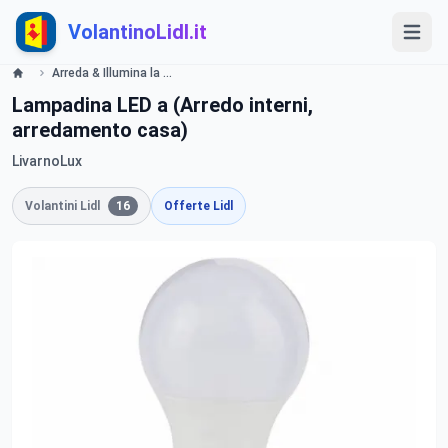
VolantinoLidl.it
Arreda & Illumina la tua casa - LIDL Catalogue - Offerte valide dal 28 febbraio 2019 Lidl
Lampadina LED a (Arredo interni,
arredamento casa)
LivarnoLux
Volantini Lidl
16
Offerte Lidl