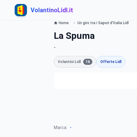
VolantinoLidl.it
Home
Un giro tra i Sapori d’Italia Lidl
La Spuma
-
Volantini Lidl
16
Offerte Lidl
-
Marca: