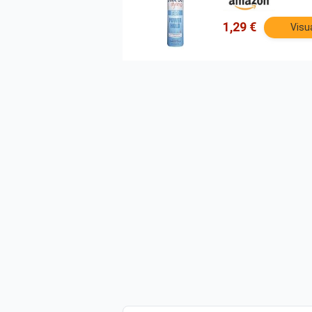
1,29 €
Visu