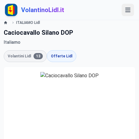
VolantinoLidl.it
ITALIAMO Lidl
Caciocavallo Silano DOP
Italiamo
Volantini Lidl
13
Offerte Lidl