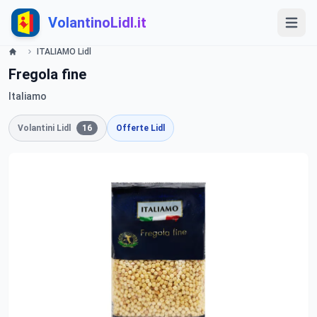
VolantinoLidl.it
ITALIAMO Lidl
Fregola fine
Italiamo
Volantini Lidl
16
Offerte Lidl