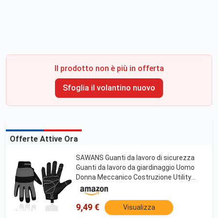
Il prodotto non è più in offerta
Sfoglia il volantino nuovo
Offerte Attive Ora
SAWANS Guanti da lavoro di sicurezza
Guanti da lavoro da giardinaggio Uomo
Donna Meccanico Costruzione Utility
Flessibile Imbottito Palm Protection
Touch Screen (Nero/Grigio, L (confezione
da 1))
9,49 €
Visualizza