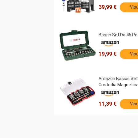
39,99 €
Visu
Bosch Set Da 46 Pez
19,99 €
Visu
Amazon Basics Set da
Custodia Magnetica 
11,39 €
Visu