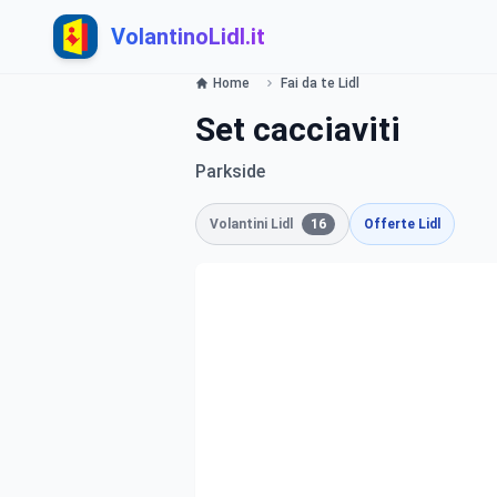
VolantinoLidl.it
Home
Fai da te Lidl
Set cacciaviti
Parkside
Volantini Lidl
16
Offerte Lidl