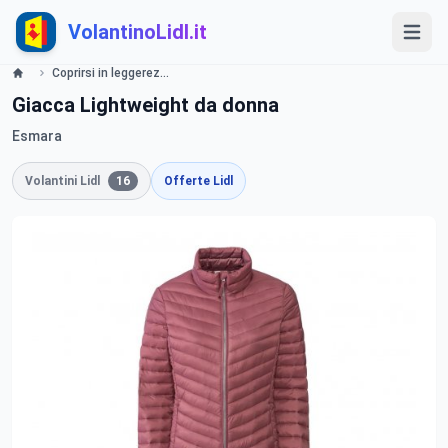
VolantinoLidl.it
Coprirsi in leggerezza Lidl
Giacca Lightweight da donna
Esmara
Volantini Lidl
16
Offerte Lidl