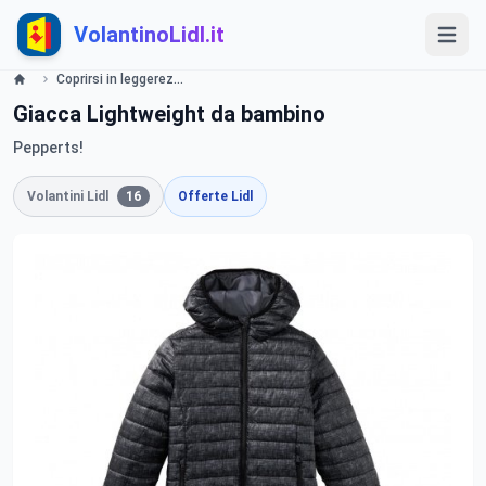
VolantinoLidl.it
Coprirsi in leggerezza Lidl
Giacca Lightweight da bambino
Pepperts!
Volantini Lidl
16
Offerte Lidl