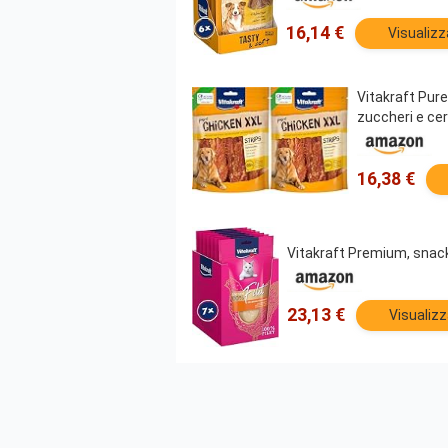
16,14 €
Visualizz
Vitakraft Pure
zuccheri e cer
16,38 €
Vitakraft Premium, snack 
23,13 €
Visualizz