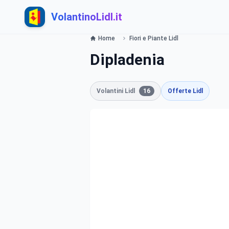
VolantinoLidl.it
Home
Fiori e Piante Lidl
Dipladenia
Volantini Lidl
16
Offerte Lidl