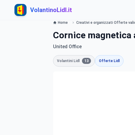
VolantinoLidl.it
Home
Creativi e organizzati Offerte vali
Cornice magnetica a
United Office
Volantini Lidl
13
Offerte Lidl