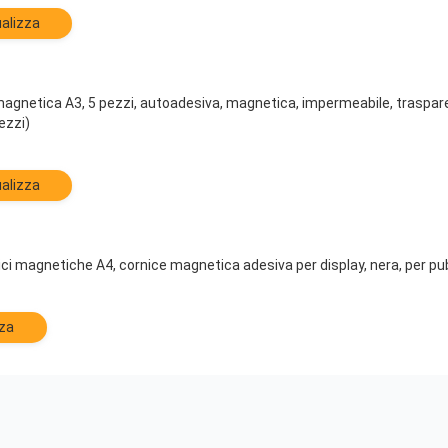
alizza
agnetica A3, 5 pezzi, autoadesiva, magnetica, impermeabile, trasparen
ezzi)
alizza
 magnetiche A4, cornice magnetica adesiva per display, nera, per pubb
zza