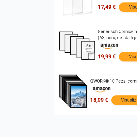
17,49 €
Visu
Generisch Cornice m
(A3, nero, set da 5 p
19,99 €
Visu
QWORK® 10 Pezzi cornici
18,99 €
Visuali