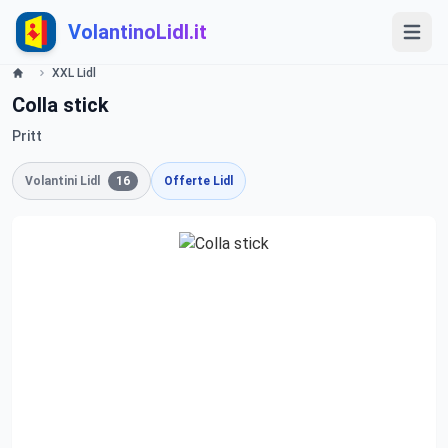
VolantinoLidl.it
XXL Lidl
Colla stick
Pritt
Volantini Lidl
16
Offerte Lidl