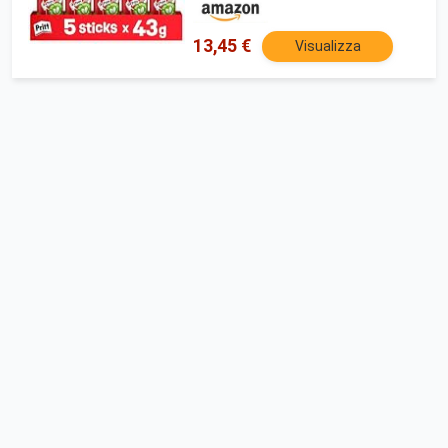
Tenuta Forte per Uso Scuola e
Ufficio, 10 Stick x 43 gr
13,45 €
Visualizza