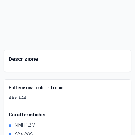
Descrizione
Batterie ricaricabili - Tronic
AA o AAA
Caratteristiche:
NiMH 1,2 V
AA o AAA