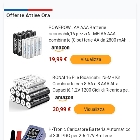
Offerte Attive Ora
POWEROWL AA AAA Batterie
ricaricabili,16 pezzi Ni-MH AA AAA
combinate (8 batterie AA da 2800 mAh e
8 batterie AAA da 1000 mAh)
19,99 €
Visualizza
BONAI 16 Pile Ricaricabili Ni-MH Kit
Combinato con 8 AA e 8 AAA Alta
Capacità 1.2V 1200 Cicli di Ricarica per
Telecomandi Fotocamere Giocattoli e
Luci Solari Precaricate
30,99 €
Visualizza
H-Tronic Caricatore Batteria Automatico
al 300 PRO per 2-6-12V Batterie