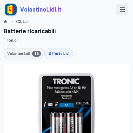
VolantinoLidl.it
XXL Lidl
Batterie ricaricabili
Tronic
Volantini Lidl
16
Offerte Lidl