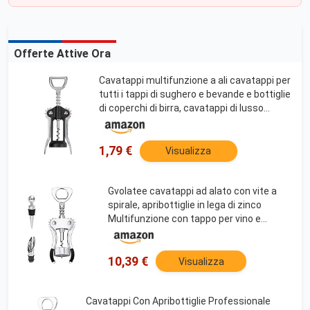
Offerte Attive Ora
Cavatappi multifunzione a ali cavatappi per
tutti i tappi di sughero e bevande e bottiglie
di coperchi di birra, cavatappi di lusso
cameriere – nero
1,79 €
Visualizza
Gvolatee cavatappi ad alato con vite a
spirale, apribottiglie in lega di zinco
Multifunzione con tappo per vino e
versatore, apribottiglia per tappi, stappa
bottiglie per bar e famiglie, argento
10,39 €
Visualizza
Cavatappi Con Apribottiglie Professionale