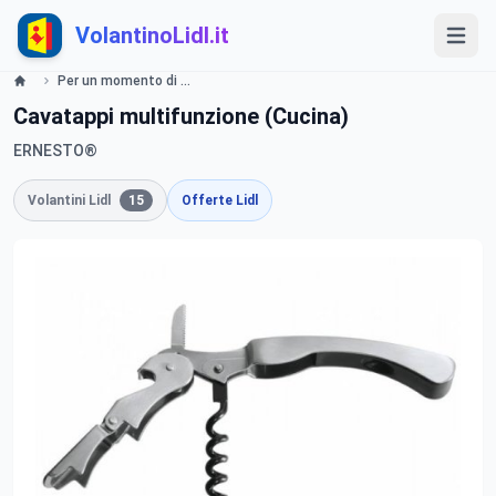
VolantinoLidl.it
Per un momento di Vino valide dal 10 novembre 2014 Volantino LIDL Lidl
Cavatappi multifunzione (Cucina)
ERNESTO®
Volantini Lidl
15
Offerte Lidl