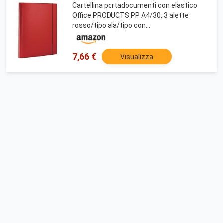
Cartellina portadocumenti con elastico
Office PRODUCTS PP A4/30, 3 alette
rosso/tipo ala/tipo con
elastico/cartone/pp/impiallacciatura/colore
rosso/formato A4
7,66 €
Visualizza