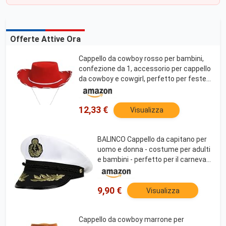
Offerte Attive Ora
Cappello da cowboy rosso per bambini,
confezione da 1, accessorio per cappello
da cowboy e cowgirl, perfetto per feste a
tema selvaggio West e western,
Giornata mondiale del libro o qualsiasi
altro
12,33 €
Visualizza
BALINCO Cappello da capitano per
uomo e donna - costume per adulti
e bambini - perfetto per il carnevale
- taglia unica
9,90 €
Visualizza
Cappello da cowboy marrone per