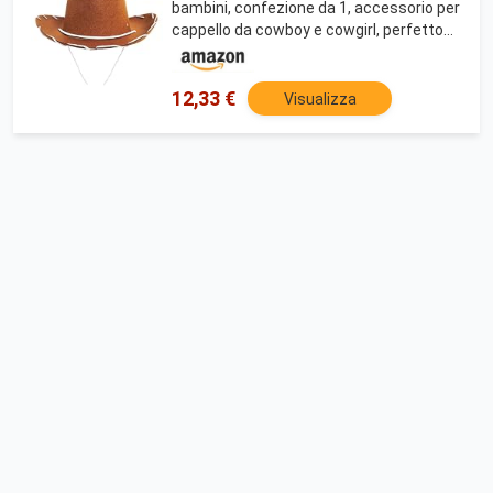
bambini, confezione da 1, accessorio per
cappello da cowboy e cowgirl, perfetto
per feste a tema selvaggio West e
western, Giornata mondiale del libro o
qualsiasi altro
12,33 €
Visualizza