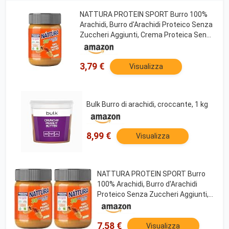
NATTURA PROTEIN SPORT Burro 100%
Arachidi, Burro d'Arachidi Proteico Senza
Zuccheri Aggiunti, Crema Proteica Senza
Glutine, 100% Naturale,30% di Proteine,
350g
3,79 €
Visualizza
Bulk Burro di arachidi, croccante, 1 kg
8,99 €
Visualizza
NATTURA PROTEIN SPORT Burro
100% Arachidi, Burro d'Arachidi
Proteico Senza Zuccheri Aggiunti,
Crema Proteica Senza Glutine,
100% Naturale, 28% di Proteine,
350g (Confezione da 2)
7,58 €
Visualizza