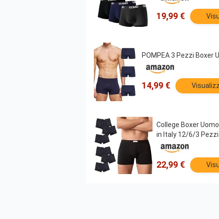
19,99 €
Visu
POMPEA 3 Pezzi Boxer U
14,99 €
Visualiz
College Boxer Uomo 
in Italy 12/6/3 Pezz
22,99 €
Visu