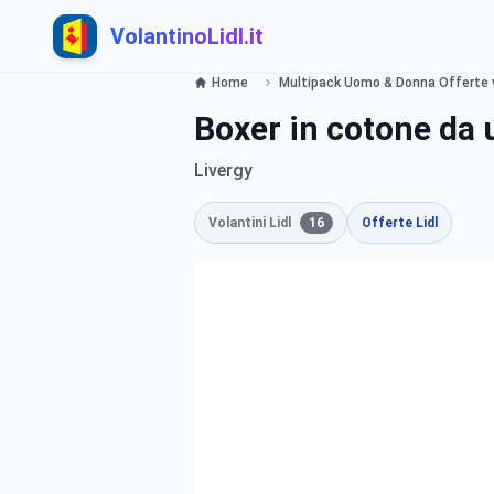
VolantinoLidl.it
Home
Multipack Uomo & Donna Offerte va
Boxer in cotone da 
Livergy
Volantini Lidl
16
Offerte Lidl