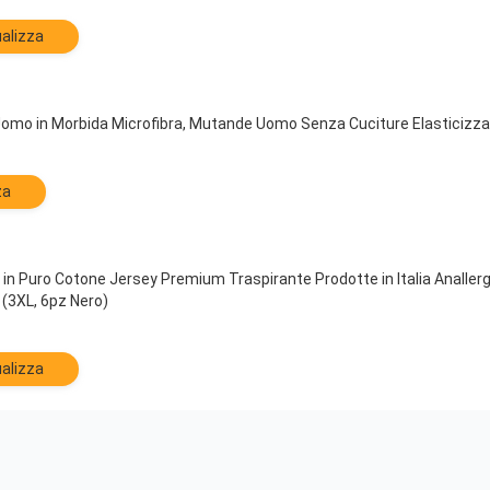
alizza
omo in Morbida Microfibra, Mutande Uomo Senza Cuciture Elasticizz
za
in Puro Cotone Jersey Premium Traspirante Prodotte in Italia Anallerg
i (3XL, 6pz Nero)
alizza