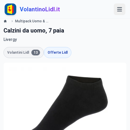
VolantinoLidl.it
Multipack Uomo & Donna Offerte valide da giovedì 20 giugno 2019 Lidl
Calzini da uomo, 7 paia
Livergy
Volantini Lidl
13
Offerte Lidl