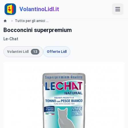
VolantinoLidl.it
Tutto per gli amici a 4 zampe Offerte valide da lunedì 1 luglio 2019 Lidl
Bocconcini superpremium
Le-Chat
Volantini Lidl
13
Offerte Lidl