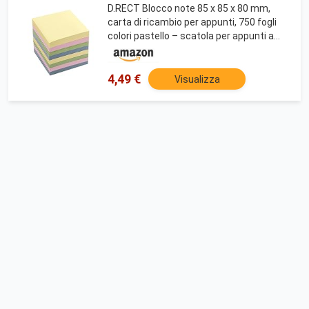
D.RECT Blocco note 85 x 85 x 80 mm,
carta di ricambio per appunti, 750 fogli
colori pastello – scatola per appunti a
cubo, note non appiccicose, piccola
carta da lettere, blocco promemoria per
scuola,
4,49 €
Visualizza