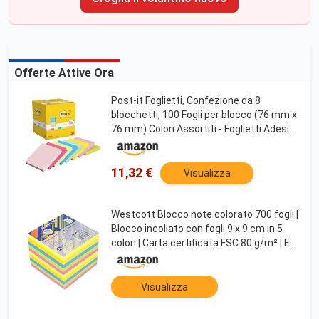
Offerte Attive Ora
Post-it Foglietti, Confezione da 8
blocchetti, 100 Fogli per blocco (76 mm x
76 mm) Colori Assortiti - Foglietti Adesivi
per Appunti, Elenchi e Promemoria
11,32 €
Visualizza
Westcott Blocco note colorato 700 fogli |
Blocco incollato con fogli 9 x 9 cm in 5
colori | Carta certificata FSC 80 g/m² | E-
1730907 00
Visualizza