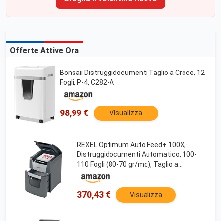
Offerte Attive Ora
Bonsaii Distruggidocumenti Taglio a Croce, 12
Fogli, P-4, C282-A
98,99 €
Visualizza
REXEL Optimum Auto Feed+ 100X,
Distruggidocumenti Automatico, 100-
110 Fogli (80-70 gr/mq), Taglio a
frammento, Livello di Sicurezza P-4, per
la Casa e per l’Ufficio, Capacità 34 Litri,
2020100XEU
370,43 €
Visualizza