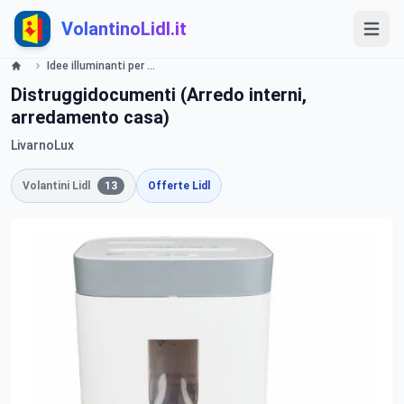
VolantinoLidl.it
Idee illuminanti per l'Ufficio - LIDL Catalogue - Offerte valide dal 30 maggio 2019 Lidl
Distruggidocumenti (Arredo interni,
arredamento casa)
LivarnoLux
Volantini Lidl
13
Offerte Lidl