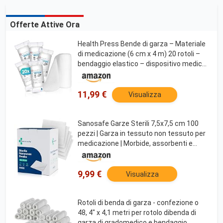
Offerte Attive Ora
Health Press Bende di garza – Materiale
di medicazione (6 cm x 4 m) 20 rotoli –
bendaggio elastico – dispositivo medico
– bendaggio di fissaggio
dermatologicamente testato –
bendaggio ideale per primo
11,99 €
Visualizza
Sanosafe Garze Sterili 7,5x7,5 cm 100
pezzi | Garza in tessuto non tessuto per
medicazione | Morbide, assorbenti e
senza pelucchi
9,99 €
Visualizza
Rotoli di benda di garza - confezione o
48, 4" x 4,1 metri per rotolo dibenda di
garza di gradomedico e bendaggio