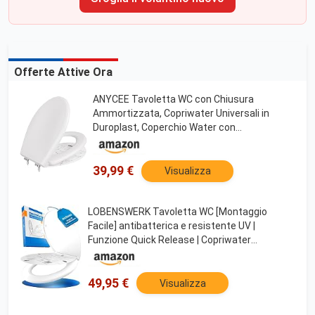
Offerte Attive Ora
ANYCEE Tavoletta WC con Chiusura
Ammortizzata, Copriwater Universali in
Duroplast, Coperchio Water con
Antibatterico, Asse WC O Forma, Sedile WC
con Sgancio Rapido, Rapido Montaggio,
Antibatterico
39,99 €
Visualizza
LOBENSWERK Tavoletta WC [Montaggio
Facile] antibatterica e resistente UV |
Funzione Quick Release | Copriwater
Universale, Sedile WC, Copriwater, Asse WC
con Dima di Installazione
49,95 €
Visualizza