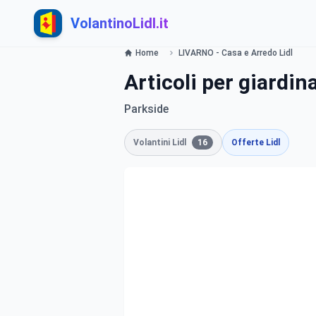
VolantinoLidl.it
Home
LIVARNO - Casa e Arredo Lidl
Articoli per giardin
Parkside
Volantini Lidl
16
Offerte Lidl