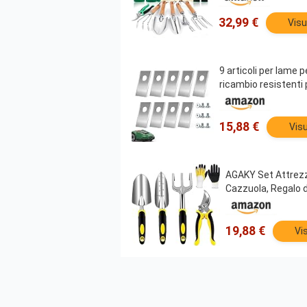
32,99 €
Visu
9 articoli per lame 
ricambio resistenti 
15,88 €
Visu
AGAKY Set Attrezzi
Cazzuola, Regalo d
19,88 €
Vi